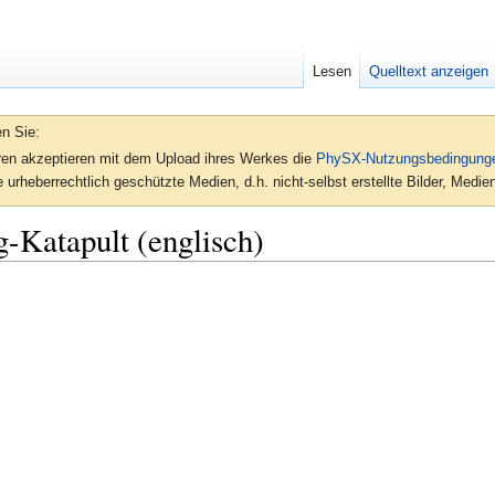
Lesen
Quelltext anzeigen
en Sie:
oren akzeptieren mit dem Upload ihres Werkes die
PhySX-Nutzungsbedingung
 urheberrechtlich geschützte Medien, d.h. nicht-selbst erstellte Bilder, Med
-Katapult (englisch)