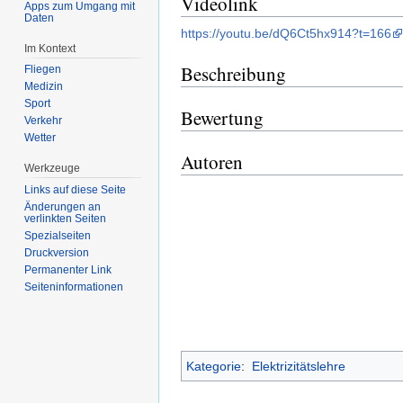
Videolink
Apps zum Umgang mit
Daten
https://youtu.be/dQ6Ct5hx914?t=166
Im Kontext
Beschreibung
Fliegen
Medizin
Sport
Bewertung
Verkehr
Wetter
Autoren
Werkzeuge
Links auf diese Seite
Änderungen an
verlinkten Seiten
Spezialseiten
Druckversion
Permanenter Link
Seiten­informationen
Kategorie
:
Elektrizitätslehre