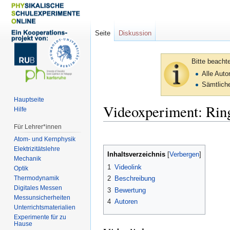
Seite
Diskussion
Bitte beacht
Alle Aut
Sämtliche
Hauptseite
Videoxperiment: Ring
Hilfe
Für Lehrer*innen
Zur
Zur
Atom- und Kernphysik
Navigation
Suche
Elektrizitätslehre
Inhaltsverzeichnis
springen
springen
Mechanik
1
Videolink
Optik
Thermodynamik
2
Beschreibung
Digitales Messen
3
Bewertung
Messunsicherheiten
4
Autoren
Unterrichtsmaterialien
Experimente für zu
Hause