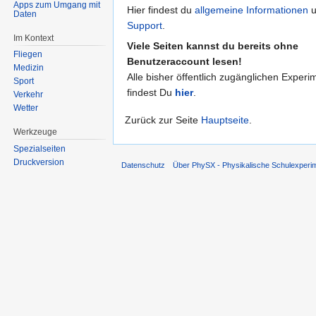
Apps zum Umgang mit
Hier findest du
allgemeine Informationen
u
Daten
Support
.
Im Kontext
Viele Seiten kannst du bereits ohne
Fliegen
Benutzeraccount lesen!
Medizin
Alle bisher öffentlich zugänglichen Experi
Sport
findest Du
hier
.
Verkehr
Wetter
Zurück zur Seite
Hauptseite
.
Werkzeuge
Spezialseiten
Druckversion
Datenschutz
Über PhySX - Physikalische Schulexperi