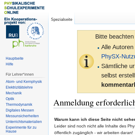
Spezialseite
Bitte beachten
Alle Autoren
PhySX-Nutz
Hauptseite
Hilfe
Sämtliche ur
selbst erste
Für Lehrer*innen
Atom- und Kernphysik
kommentarl
Elektrizitätslehre
Mechanik
Anmeldung erforderlic
Optik
Thermodynamik
Digitales Messen
Zur
Zur
Messunsicherheiten
Warum kann ich diese Seite nicht sehe
Unterrichtsmaterialien
Navigation
Suche
Leider sind noch nicht alle Inhalte des Ph
Experimente für zu
springen
springen
Hause
öffentlich zugänglich - wir arbeiten daran!