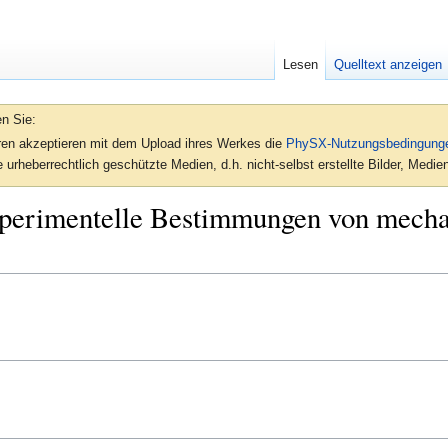
Lesen
Quelltext anzeigen
en Sie:
oren akzeptieren mit dem Upload ihres Werkes die
PhySX-Nutzungsbedingung
 urheberrechtlich geschützte Medien, d.h. nicht-selbst erstellte Bilder, Med
perimentelle Bestimmungen von mecha