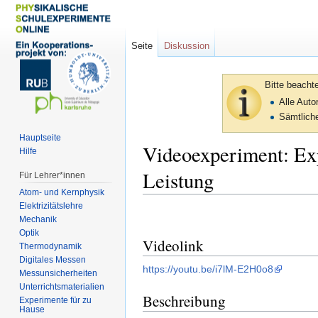
Seite
Diskussion
Bitte beacht
Alle Aut
Sämtliche
Hauptseite
Videoexperiment: Ex
Hilfe
Leistung
Für Lehrer*innen
Atom- und Kernphysik
Elektrizitätslehre
Zur
Zur
Mechanik
Navigation
Suche
Optik
Videolink
springen
springen
Thermodynamik
Digitales Messen
https://youtu.be/i7lM-E2H0o8
Messunsicherheiten
Unterrichtsmaterialien
Beschreibung
Experimente für zu
Hause