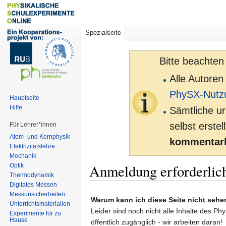
Spezialseite
Bitte beachten
Alle Autoren
PhySX-Nutz
Hauptseite
Hilfe
Sämtliche ur
selbst erste
Für Lehrer*innen
Atom- und Kernphysik
kommentarl
Elektrizitätslehre
Mechanik
Anmeldung erforderlic
Optik
Thermodynamik
Digitales Messen
Zur
Zur
Messunsicherheiten
Warum kann ich diese Seite nicht sehe
Unterrichtsmaterialien
Navigation
Suche
Leider sind noch nicht alle Inhalte des Ph
Experimente für zu
springen
springen
Hause
öffentlich zugänglich - wir arbeiten daran!