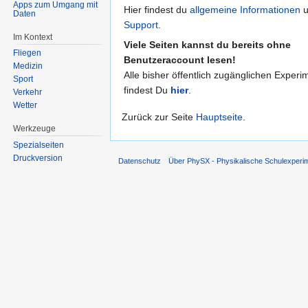
Apps zum Umgang mit
Hier findest du
allgemeine Informationen
u
Daten
Support
.
Im Kontext
Viele Seiten kannst du bereits ohne
Fliegen
Benutzeraccount lesen!
Medizin
Alle bisher öffentlich zugänglichen Experi
Sport
findest Du
hier
.
Verkehr
Wetter
Zurück zur Seite
Hauptseite
.
Werkzeuge
Spezialseiten
Druckversion
Datenschutz
Über PhySX - Physikalische Schulexperi