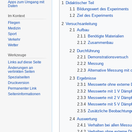
Apps zum Umgang mit
1
Didaktischer Teil
Daten
1.1
Bildungswert des Experiments
1.2
Ziel des Experiments
Im Kontext
Fliegen
2
Versuchsanleitung
Medizin
2.1
Aufbau
Sport
2.1.1
Benötigte Materialien
Verkehr
2.1.2
Zusammenbau
Wetter
2.2
Durchführung
Werkzeuge
2.2.1
Demonstrationsversuch
Links auf diese Seite
2.2.2
Messung
Änderungen an
2.2.3
Alternative Messung mi
verlinkten Seiten
Spezialseiten
2.3
Ergebnisse
Druckversion
2.3.1
Messwerte ohne externe
Permanenter Link
2.3.2
Messwerte mit 1 V Dämp
Seiten­informationen
2.3.3
Messwerte mit 2 V Dämp
2.3.4
Messwerte mit 5 V Dämp
2.3.5
Zusätzliche Beobachtung
2.4
Auswertung
2.4.1
Verhalten bei allen Mess
2.4.2
Verhalten ohne externe 