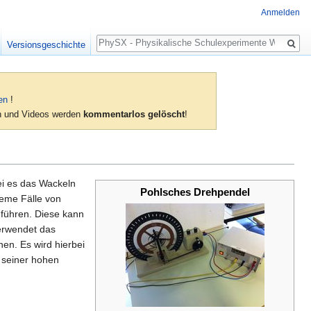
Anmelden
Suche
Versionsgeschichte
en
!
ien und Videos werden
kommentarlos gelöscht
!
ei es das Wackeln
Pohlsches Drehpendel
reme Fälle von
führen. Diese kann
erwendet das
en. Es wird hierbei
 seiner hohen