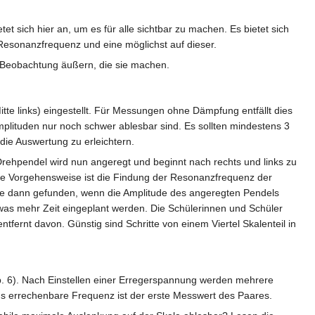
 sich hier an, um es für alle sichtbar zu machen. Es bietet sich
Resonanzfrequenz und eine möglichst auf dieser.
 Beobachtung äußern, die sie machen.
tte links) eingestellt. Für Messungen ohne Dämpfung entfällt dies
plituden nur noch schwer ablesbar sind. Es sollten mindestens 3
ie Auswertung zu erleichtern.
Drehpendel wird nun angeregt und beginnt nach rechts und links zu
gute Vorgehensweise ist die Findung der Resonanzfrequenz der
e dann gefunden, wenn die Amplitude des angeregten Pendels
etwas mehr Zeit eingeplant werden. Die Schülerinnen und Schüler
ernt davon. Günstig sind Schritte von einem Viertel Skalenteil in
b. 6). Nach Einstellen einer Erregerspannung werden mehrere
s errechenbare Frequenz ist der erste Messwert des Paares.