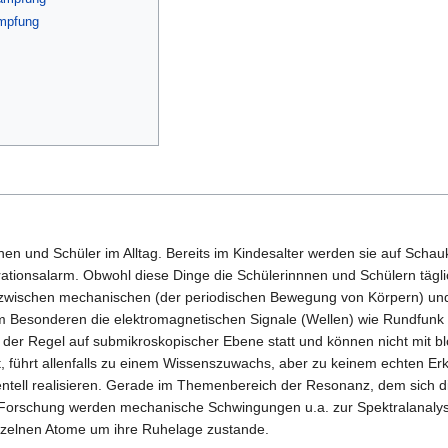
ämpfung
nen und Schüler im Alltag. Bereits im Kindesalter werden sie auf Sch
ationsalarm. Obwohl diese Dinge die Schülerinnnen und Schülern tägli
zwischen mechanischen (der periodischen Bewegung von Körpern) un
m Besonderen die elektromagnetischen Signale (Wellen) wie Rundfunk
 in der Regel auf submikroskopischer Ebene statt und können nicht m
, führt allenfalls zu einem Wissenszuwachs, aber zu keinem echten E
mentell realisieren. Gerade im Themenbereich der Resonanz, dem sich d
 Forschung werden mechanische Schwingungen u.a. zur Spektralanalyse
zelnen Atome um ihre Ruhelage zustande.