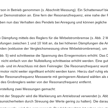
on in Betrieb genommen (s. Abschnitt Messung). Ein Schattenwurf bietet
ur Demonstration an. Eine fern der Resonanzfrequenz, eine nahe der 
iben nun das Verhalten des Pendels bei Anregung und können jegliche
 Dämpfung mittels des Reglers für die Wirbelstrombremse (s. Abb. 2 Mi
mpfungen zwischen 1 und 10 Volt an, da bei höheren Dämpfungen die Am
en (exklusive der Vergleichsmessung ohne Wirbelstrombremse), um d
bb. 5) wird schrittweise die Spannung des Erregermotors erhöht. Das 
 nicht einfach von der Nullstellung schrittweise erhöht werden. Eine 
b- und im Anschluss mit dem Feinregler. Die Resonanzfrequenz wurd
motor nicht weiter signifikant erhöht werden kann. Hierzu darf ruhig 
der Resonanzfrequenz Messwerte mit geringerem Abstand wählen als entf
 des Grobreglers weiter von der Resonanzfrequenz entfernt.
erstellung zwei Messungen gemacht:
it der Stoppuhr wird die Markierung am Antriebsrad verwendet (s. Ab
nsicherheiten durch Streuung der Werte gering zu halten). Die darau