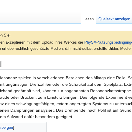
Lesen
Quelltext anzeigen
en Sie:
oren akzeptieren mit dem Upload ihres Werkes die
PhySX-Nutzungsbedingung
 urheberrechtlich geschützte Medien, d.h. nicht-selbst erstellte Bilder, Med
l
sonanz spielen in verschiedenen Bereichen des Alltags eine Rolle. S
t ungünstigen Drehzahlen oder die Schaukel auf dem Spielplatz. Ext
eichend gedämpft sind, können zur sogenannten Resonanzkatastrophe 
äude oder Brücken, zum Einsturz bringen. Das folgende Experiment v
z eines schwingungsfähigen, extern angeregten Systems zu untersuch
denen Dämpfungen analysiert. Das Drehpendel nach Pohl ist auf Grund
ngem Aufwand dafür besonders geeignet.