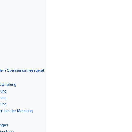
t dem Spannungsmessgerät
 Dämpfung
fung
fung
fung
en bei der Messung
ungen
Dämpfung