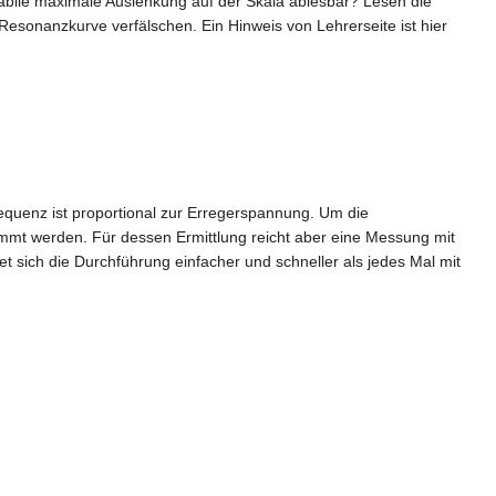
abile maximale Auslenkung auf der Skala ablesbar? Lesen die
Resonanzkurve verfälschen. Ein Hinweis von Lehrerseite ist hier
equenz ist proportional zur Erregerspannung. Um die
immt werden. Für dessen Ermittlung reicht aber eine Messung mit
t sich die Durchführung einfacher und schneller als jedes Mal mit