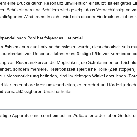
 eine Brücke durch Resonanz unwillentlich einstürzt, ist ein gutes Ei
Den Schülerinnen und Schülern wird gezeigt, dass Vernachlässigung 
hlträger im Wind taumeln sieht, wird sich diesem Eindruck entziehen 
endel nach Pohl hat folgendes Hauptziel:
n Existenz nun qualitativ nachgewiesen wurde, nicht chaotisch sein mu
Steuerbarkeit von Resonanz können ungünstige Fälle von vermieden od
ung von Resonanzkurven die Möglichkeit, die Schülerinnen und Schülern
endet, sondern mehrere. Reaktionszeit spielt eine Rolle (Zeit stoppen
 zur Messmarkierung befinden, sind im richtigen Winkel abzulesen (Para
nd klar erkennbare Messunsicherheiten, er erfordert und fördert jedoc
nd vernachlässigbaren Unsicherheiten.
ertigte Apparatur und somit einfach im Aufbau, erfordert aber Geduld 