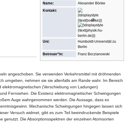
Name:
Alexander Bönke
Kontakt:
{\displaystyle
{\displaystyle
{\text{boenke}}}
{\text{physik.hu-
@
berlin.de}}}
Uni:
Humboldt-Universität zu
Berlin
Betreuer*in:
Franz Boczianowski
aukeln angeschoben. Sie verwenden Verkehrsmittel mit dröhnenden
ch umgeben, nehmen sie sie allenfalls am Rande wahr. Im Bereich
d elektromagnetischen (Verschiebung von Ladungen)
 und Fernsehen. Die Existenz elektromagnetischer Schwingungen
it bloßem Auge wahrgenommen werden. Die Aussage, dass es
rkenntnisgewinn. Mechanische Schwingungen hingegen lassen sich
ieser Versuch widmet, gibt es zum Teil beeindruckende Beispiele
 genutzt. Die Absorptionsspektren der einzelnen Atomsorten