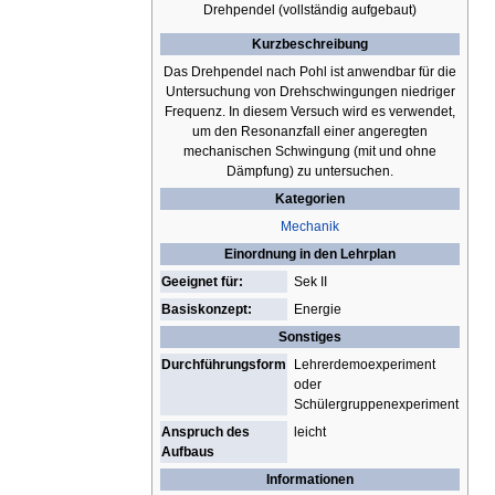
Drehpendel (vollständig aufgebaut)
Kurzbeschreibung
Das Drehpendel nach Pohl ist anwendbar für die
Untersuchung von Drehschwingungen niedriger
Frequenz. In diesem Versuch wird es verwendet,
um den Resonanzfall einer angeregten
mechanischen Schwingung (mit und ohne
Dämpfung) zu untersuchen.
Kategorien
Mechanik
Einordnung in den Lehrplan
Geeignet für:
Sek II
Basiskonzept:
Energie
Sonstiges
Durchführungsform
Lehrerdemoexperiment
oder
Schülergruppenexperiment
Anspruch des
leicht
Aufbaus
Informationen