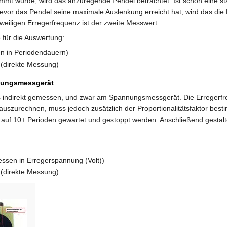
mt wurde, wird das anzuregende Pendel betrachtet. Ist schon eine st
evor das Pendel seine maximale Auslenkung erreicht hat, wird das die 
eweiligen Erregerfrequenz ist der zweite Messwert.
 für die Auswertung:
n in Periodendauern)
 (direkte Messung)
nungsmessgerät
ls indirekt gemessen, und zwar am Spannungsmessgerät. Die Erregerfr
szurechnen, muss jedoch zusätzlich der Proportionalitätsfaktor best
auf 10+ Perioden gewartet und gestoppt werden. Anschließend gestalte
essen in Erregerspannung (Volt))
 (direkte Messung)