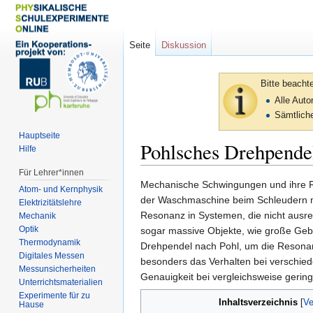
Seite
Diskussion
Bitte beacht
Alle Aut
Sämtliche
Hauptseite
Pohlsches Drehpende
Hilfe
Für Lehrer*innen
Zur
Zur
Mechanische Schwingungen und ihre Re
Atom- und Kernphysik
Navigation
Suche
der Waschmaschine beim Schleudern mi
Elektrizitätslehre
springen
springen
Resonanz in Systemen, die nicht ausr
Mechanik
Optik
sogar massive Objekte, wie große Geb
Thermodynamik
Drehpendel nach Pohl, um die Resonan
Digitales Messen
besonders das Verhalten bei verschie
Messunsicherheiten
Genauigkeit bei vergleichsweise geri
Unterrichtsmaterialien
Experimente für zu
Inhaltsverzeichnis
Hause