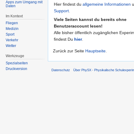
Apps zum Umgang mit
Hier findest du
allgemeine Informationen
u
Daten
Support
.
Im Kontext
Viele Seiten kannst du bereits ohne
Fliegen
Benutzeraccount lesen!
Medizin
Alle bisher öffentlich zugänglichen Experi
Sport
findest Du
hier
.
Verkehr
Wetter
Zurück zur Seite
Hauptseite
.
Werkzeuge
Spezialseiten
Druckversion
Datenschutz
Über PhySX - Physikalische Schulexperi