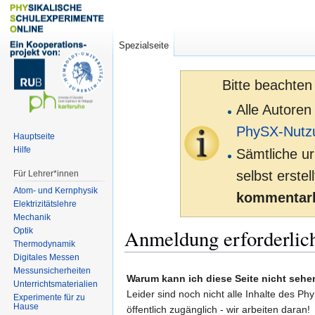
Spezialseite
Bitte beachten
Alle Autoren
PhySX-Nutz
Hauptseite
Hilfe
Sämtliche ur
selbst erste
Für Lehrer*innen
Atom- und Kernphysik
kommentarl
Elektrizitätslehre
Mechanik
Anmeldung erforderlic
Optik
Thermodynamik
Digitales Messen
Zur
Zur
Messunsicherheiten
Warum kann ich diese Seite nicht sehe
Unterrichtsmaterialien
Navigation
Suche
Leider sind noch nicht alle Inhalte des Ph
Experimente für zu
springen
springen
Hause
öffentlich zugänglich - wir arbeiten daran!