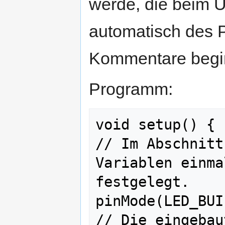
werde, die beim 
automatisch des 
Kommentare begin
Programm:
void setup() {                             
// Im Abschnitt
Variablen einma
festgelegt.    
pinMode(LED_BUILTIN, O
// Die eingebau