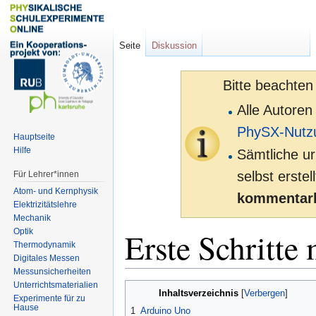
Seite
Diskussion
Bitte beachten
Alle Autoren
PhySX-Nutz
Hauptseite
Hilfe
Sämtliche ur
selbst erste
Für Lehrer*innen
Atom- und Kernphysik
kommentarl
Elektrizitätslehre
Mechanik
Erste Schritt
Optik
Thermodynamik
Digitales Messen
Messunsicherheiten
Unterrichtsmaterialien
Zur
Zur
Inhaltsverzeichnis
Experimente für zu
Navigation
Suche
Hause
1
Arduino Uno