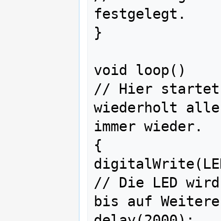
festgelegt.

}     

void loop()                                
// Hier startet
wiederholt alle
immer wieder.

{ 

digitalWrite(LED_BUI
// Die LED wird
bis auf Weitere
delay(2000);                               