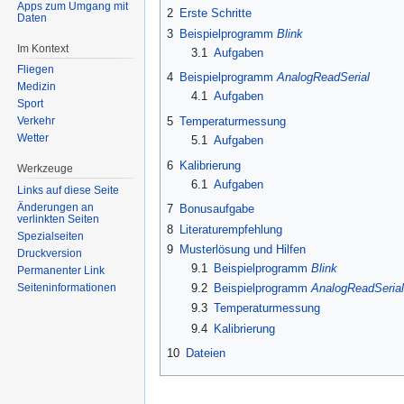
springen
springen
Apps zum Umgang mit
2
Erste Schritte
Daten
3
Beispielprogramm
Blink
Im Kontext
3.1
Aufgaben
Fliegen
4
Beispielprogramm
AnalogReadSerial
Medizin
4.1
Aufgaben
Sport
5
Temperaturmessung
Verkehr
Wetter
5.1
Aufgaben
6
Kalibrierung
Werkzeuge
6.1
Aufgaben
Links auf diese Seite
Änderungen an
7
Bonusaufgabe
verlinkten Seiten
8
Literaturempfehlung
Spezialseiten
9
Musterlösung und Hilfen
Druckversion
9.1
Beispielprogramm
Blink
Permanenter Link
9.2
Beispielprogramm
AnalogReadSerial
Seiten­informationen
9.3
Temperaturmessung
9.4
Kalibrierung
10
Dateien