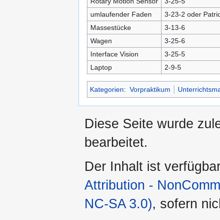
Rotary Motion Sensor
3-25-5
umlaufender Faden
3-23-2 oder Patri
Massestücke
3-13-6
Wagen
3-25-6
Interface Vision
3-25-5
Laptop
2-9-5
Kategorien
:
Vorpraktikum
Unterrichtsma
Diese Seite wurde zul
bearbeitet.
Der Inhalt ist verfügba
Attribution - NonComm
NC-SA 3.0)
, sofern ni