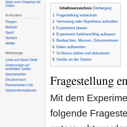
springen
springen
Apps zum Umgang mit
Daten
Inhaltsverzeichnis
1
Fragestellung entwickeln
Im Kontext
2
Vermutung oder Hypothese aufstellen
Fliegen
Medizin
3
Experiment planen
Sport
4
Experiment funktionsfähig aufbauen
Verkehr
5
Beobachten, Messen, Dokumentieren
Wetter
6
Daten aufbereiten
7
Schlüsse ziehen und diskutieren
Werkzeuge
8
Geräte an der Station
Links auf diese Seite
Änderungen an
verlinkten Seiten
Fragestellung e
Spezialseiten
Druckversion
Permanenter Link
Seiten­informationen
Mit dem Experimen
folgende Frageste