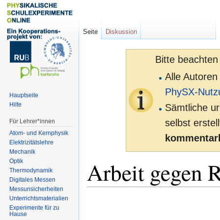
Seite
Diskussion
Bitte beachten
Alle Autoren
PhySX-Nutz
Hauptseite
Hilfe
Sämtliche ur
selbst erste
Für Lehrer*innen
Atom- und Kernphysik
kommentarl
Elektrizitätslehre
Mechanik
Arbeit gegen 
Optik
Thermodynamik
Digitales Messen
Messunsicherheiten
Unterrichtsmaterialien
Zur
Zur
Experimente für zu
Navigation
Suche
Hause