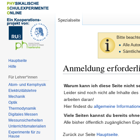
Spezialseite
Bitte beacht
Alle Aut
Sämtliche
Hauptseite
Anmeldung erforderl
Hilfe
Für Lehrer*innen
Zur
Zur
Atom- und Kernphysik
Warum kann ich diese Seite nicht 
Navigation
Suche
Elektrizitätslehre
Leider sind noch nicht alle Inhalte des
springen
springen
Mechanik
arbeiten daran!
Optik
Hier findest du
allgemeine Information
Thermodynamik
Digitales Messen
Viele Seiten kannst du bereits ohn
Messunsicherheiten
Alle bisher öffentlich zugänglichen Ex
Unterrichtsmaterialien
Experimente für zu
Zurück zur Seite
Hauptseite
.
Hause