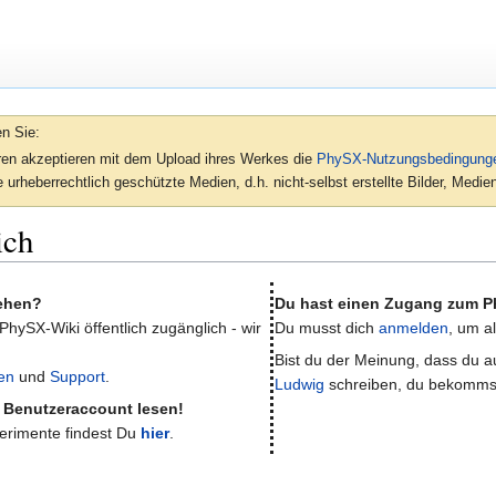
en Sie:
oren akzeptieren mit dem Upload ihres Werkes die
PhySX-Nutzungsbedingung
 urheberrechtlich geschützte Medien, d.h. nicht-selbst erstellte Bilder, Med
ich
sehen?
Du hast einen Zugang zum P
 PhySX-Wiki öffentlich zugänglich - wir
Du musst dich
anmelden
, um a
Bist du der Meinung, dass du au
en
und
Support
.
Ludwig
schreiben, du bekomms
e Benutzeraccount lesen!
perimente findest Du
hier
.