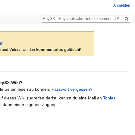
Anmelden
Suche
en
!
ien und Videos werden
kommentarlos gelöscht
!
hySX-Wiki?
lle Seiten lesen zu können.
Passwort vergessen?
f dieses Wiki zugreifen darfst, kannst du eine Mail an
Tobias
t dann einen eigenen Zugang.