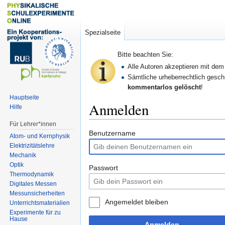
Spezialseite
Bitte beachten Sie:
Alle Autoren akzeptieren mit de
Sämtliche urheberrechtlich geschü
kommentarlos gelöscht
!
Hauptseite
Anmelden
Hilfe
Für Lehrer*innen
Zur
Zur
Benutzername
Atom- und Kernphysik
Navigation
Suche
Elektrizitätslehre
springen
springen
Mechanik
Optik
Passwort
Thermodynamik
Digitales Messen
Messunsicherheiten
Angemeldet bleiben
Unterrichtsmaterialien
Experimente für zu
Hause
Anmelden