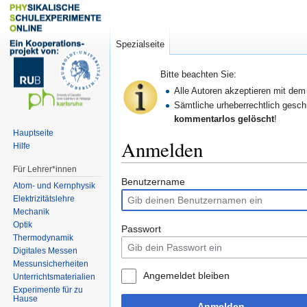
Spezialseite
Bitte beachten Sie:
Alle Autoren akzeptieren mit de
Sämtliche urheberrechtlich geschü
kommentarlos gelöscht
!
Hauptseite
Anmelden
Hilfe
Für Lehrer*innen
Zur
Zur
Benutzername
Atom- und Kernphysik
Navigation
Suche
Elektrizitätslehre
springen
springen
Mechanik
Optik
Passwort
Thermodynamik
Digitales Messen
Messunsicherheiten
Angemeldet bleiben
Unterrichtsmaterialien
Experimente für zu
Hause
Anmelden