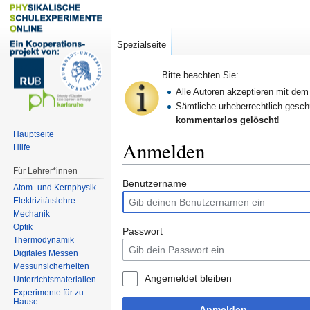
Spezialseite
Bitte beachten Sie:
Alle Autoren akzeptieren mit de
Sämtliche urheberrechtlich geschü
kommentarlos gelöscht
!
Hauptseite
Anmelden
Hilfe
Für Lehrer*innen
Zur
Zur
Benutzername
Atom- und Kernphysik
Navigation
Suche
Elektrizitätslehre
springen
springen
Mechanik
Optik
Passwort
Thermodynamik
Digitales Messen
Messunsicherheiten
Angemeldet bleiben
Unterrichtsmaterialien
Experimente für zu
Hause
Anmelden