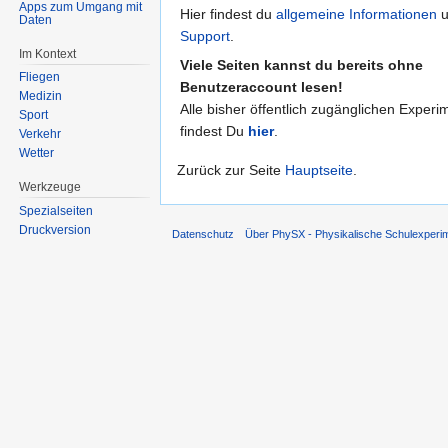
Apps zum Umgang mit
Hier findest du
allgemeine Informationen
u
Daten
Support
.
Im Kontext
Viele Seiten kannst du bereits ohne
Fliegen
Benutzeraccount lesen!
Medizin
Alle bisher öffentlich zugänglichen Experi
Sport
findest Du
hier
.
Verkehr
Wetter
Zurück zur Seite
Hauptseite
.
Werkzeuge
Spezialseiten
Druckversion
Datenschutz
Über PhySX - Physikalische Schulexperi