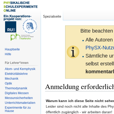
Spezialseite
Bitte beachten
Alle Autoren
PhySX-Nutz
Hauptseite
Hilfe
Sämtliche ur
selbst erste
Für Lehrer*innen
Atom- und Kernphysik
kommentarl
Elektrizitätslehre
Mechanik
Anmeldung erforderlic
Optik
Thermodynamik
Digitales Messen
Zur
Zur
Messunsicherheiten
Warum kann ich diese Seite nicht sehe
Unterrichtsmaterialien
Navigation
Suche
Leider sind noch nicht alle Inhalte des Ph
Experimente für zu
springen
springen
Hause
öffentlich zugänglich - wir arbeiten daran!