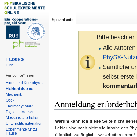
Spezialseite
Bitte beachten
Alle Autoren
PhySX-Nutz
Hauptseite
Hilfe
Sämtliche ur
selbst erste
Für Lehrer*innen
Atom- und Kernphysik
kommentarl
Elektrizitätslehre
Mechanik
Anmeldung erforderlic
Optik
Thermodynamik
Digitales Messen
Zur
Zur
Messunsicherheiten
Warum kann ich diese Seite nicht sehe
Unterrichtsmaterialien
Navigation
Suche
Leider sind noch nicht alle Inhalte des Ph
Experimente für zu
springen
springen
Hause
öffentlich zugänglich - wir arbeiten daran!