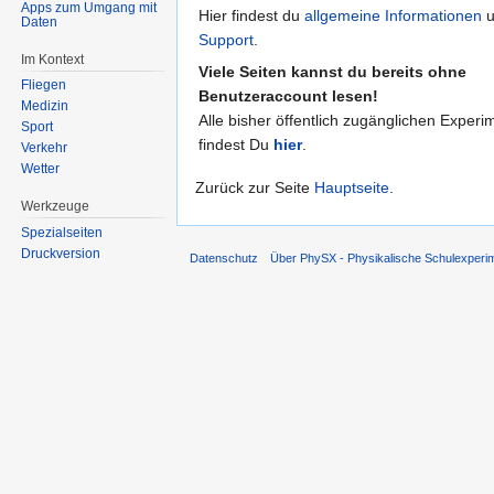
Apps zum Umgang mit
Hier findest du
allgemeine Informationen
u
Daten
Support
.
Im Kontext
Viele Seiten kannst du bereits ohne
Fliegen
Benutzeraccount lesen!
Medizin
Alle bisher öffentlich zugänglichen Experi
Sport
findest Du
hier
.
Verkehr
Wetter
Zurück zur Seite
Hauptseite
.
Werkzeuge
Spezialseiten
Druckversion
Datenschutz
Über PhySX - Physikalische Schulexperi