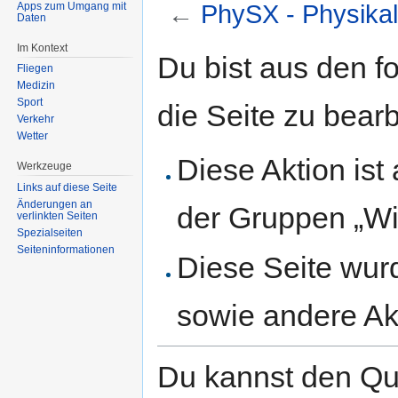
Apps zum Umgang mit
←
PhySX - Physikal
Daten
Im Kontext
Zur
Zur
Du bist aus den f
Fliegen
Navigation
Suche
Medizin
springen
springen
Sport
die Seite zu bearb
Verkehr
Wetter
Diese Aktion ist
Werkzeuge
Links auf diese Seite
Änderungen an
der Gruppen „Wi
verlinkten Seiten
Spezialseiten
Seiten­informationen
Diese Seite wur
sowie andere Ak
Du kannst den Que