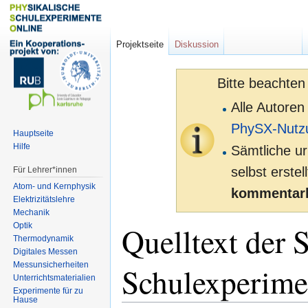
Projektseite
Diskussion
Bitte beachten
Alle Autoren
PhySX-Nutz
Hauptseite
Hilfe
Sämtliche ur
selbst erste
Für Lehrer*innen
Atom- und Kernphysik
kommentarl
Elektrizitätslehre
Mechanik
Quelltext der 
Optik
Thermodynamik
Digitales Messen
Messunsicherheiten
Schulexperime
Unterrichtsmaterialien
Experimente für zu
Hause