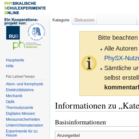
Kategorie
Diskussion
Bitte beachten
Alle Autoren
PhySX-Nutz
Hauptseite
Hilfe
Sämtliche ur
selbst erste
Für Lehrer*innen
Atom- und Kernphysik
kommentarl
Elektrizitätslehre
Mechanik
Informationen zu „Kat
Optik
Thermodynamik
Digitales Messen
Messunsicherheiten
Basisinformationen
Zur
Zur
Unterrichtsmaterialien
Navigation
Suche
Experimente für zu
springen
springen
Anzeigetitel
Hause