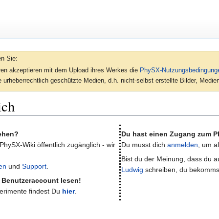
en Sie:
oren akzeptieren mit dem Upload ihres Werkes die
PhySX-Nutzungsbedingung
 urheberrechtlich geschützte Medien, d.h. nicht-selbst erstellte Bilder, Med
ich
sehen?
Du hast einen Zugang zum P
 PhySX-Wiki öffentlich zugänglich - wir
Du musst dich
anmelden
, um a
Bist du der Meinung, dass du au
en
und
Support
.
Ludwig
schreiben, du bekomms
e Benutzeraccount lesen!
perimente findest Du
hier
.