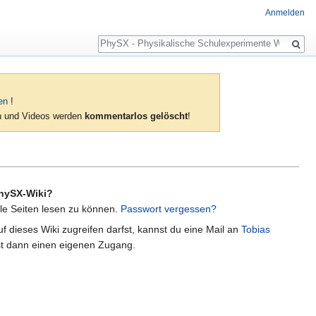
Anmelden
Suche
en
!
ien und Videos werden
kommentarlos gelöscht
!
hySX-Wiki?
lle Seiten lesen zu können.
Passwort vergessen?
f dieses Wiki zugreifen darfst, kannst du eine Mail an
Tobias
t dann einen eigenen Zugang.