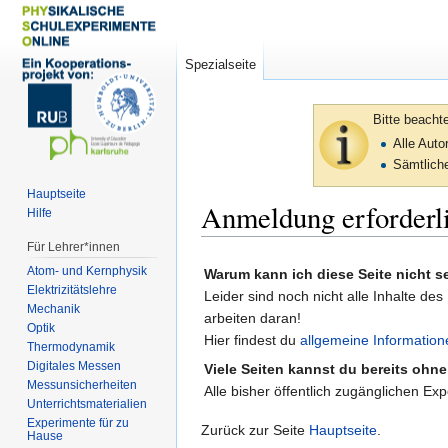
Spezialseite
Bitte beacht
Alle Aut
Sämtliche
Hauptseite
Anmeldung erforderl
Hilfe
Für Lehrer*innen
Zur
Zur
Atom- und Kernphysik
Warum kann ich diese Seite nicht 
Navigation
Suche
Elektrizitätslehre
Leider sind noch nicht alle Inhalte des
springen
springen
Mechanik
arbeiten daran!
Optik
Hier findest du
allgemeine Information
Thermodynamik
Digitales Messen
Viele Seiten kannst du bereits ohn
Messunsicherheiten
Alle bisher öffentlich zugänglichen Ex
Unterrichtsmaterialien
Experimente für zu
Zurück zur Seite
Hauptseite
.
Hause