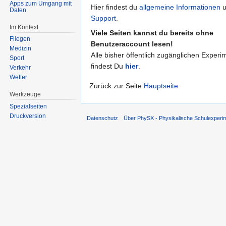
Apps zum Umgang mit
Hier findest du
allgemeine Informationen
u
Daten
Support
.
Im Kontext
Viele Seiten kannst du bereits ohne
Fliegen
Benutzeraccount lesen!
Medizin
Alle bisher öffentlich zugänglichen Experi
Sport
findest Du
hier
.
Verkehr
Wetter
Zurück zur Seite
Hauptseite
.
Werkzeuge
Spezialseiten
Druckversion
Datenschutz
Über PhySX - Physikalische Schulexperi