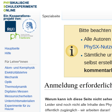
Spezialseite
Bitte beachten
Alle Autoren
PhySX-Nutz
Hauptseite
Hilfe
Sämtliche ur
selbst erste
Für Lehrer*innen
Atom- und Kernphysik
kommentarl
Elektrizitätslehre
Mechanik
Anmeldung erforderlic
Optik
Thermodynamik
Digitales Messen
Zur
Zur
Messunsicherheiten
Warum kann ich diese Seite nicht sehe
Unterrichtsmaterialien
Navigation
Suche
Leider sind noch nicht alle Inhalte des Ph
Experimente für zu
springen
springen
Hause
öffentlich zugänglich - wir arbeiten daran!