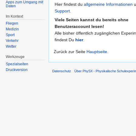
Apps zum Umgang mit
Hier findest du
allgemeine Informationen
u
Daten
Support
.
Im Kontext
Viele Seiten kannst du bereits ohne
Fliegen
Benutzeraccount lesen!
Medizin
Alle bisher öffentlich zugänglichen Experi
Sport
findest Du
hier
.
Verkehr
Wetter
Zurück zur Seite
Hauptseite
.
Werkzeuge
Spezialseiten
Druckversion
Datenschutz
Über PhySX - Physikalische Schulexperi