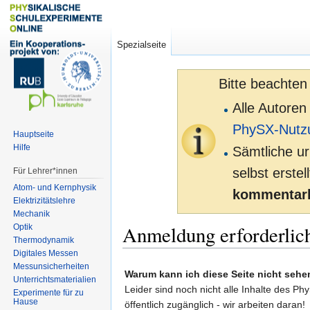
Spezialseite
Bitte beachten
Alle Autoren
PhySX-Nutz
Hauptseite
Hilfe
Sämtliche ur
selbst erste
Für Lehrer*innen
Atom- und Kernphysik
kommentarl
Elektrizitätslehre
Mechanik
Anmeldung erforderlic
Optik
Thermodynamik
Digitales Messen
Zur
Zur
Messunsicherheiten
Warum kann ich diese Seite nicht sehe
Unterrichtsmaterialien
Navigation
Suche
Leider sind noch nicht alle Inhalte des Ph
Experimente für zu
springen
springen
Hause
öffentlich zugänglich - wir arbeiten daran!