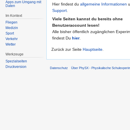
Apps zum Umgang mit
Hier findest du
allgemeine Informationen
u
Daten
Support
.
Im Kontext
Viele Seiten kannst du bereits ohne
Fliegen
Benutzeraccount lesen!
Medizin
Alle bisher öffentlich zugänglichen Experi
Sport
findest Du
hier
.
Verkehr
Wetter
Zurück zur Seite
Hauptseite
.
Werkzeuge
Spezialseiten
Druckversion
Datenschutz
Über PhySX - Physikalische Schulexperi