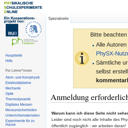
Spezialseite
Bitte beachten
Alle Autoren
PhySX-Nutz
Hauptseite
Hilfe
Sämtliche ur
selbst erste
Für Lehrer*innen
Atom- und Kernphysik
kommentarl
Elektrizitätslehre
Mechanik
Anmeldung erforderlic
Optik
Thermodynamik
Digitales Messen
Zur
Zur
Messunsicherheiten
Warum kann ich diese Seite nicht sehe
Unterrichtsmaterialien
Navigation
Suche
Leider sind noch nicht alle Inhalte des Ph
Experimente für zu
springen
springen
Hause
öffentlich zugänglich - wir arbeiten daran!