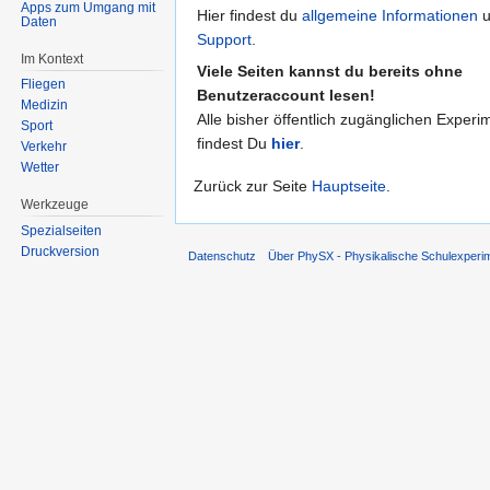
Apps zum Umgang mit
Hier findest du
allgemeine Informationen
u
Daten
Support
.
Im Kontext
Viele Seiten kannst du bereits ohne
Fliegen
Benutzeraccount lesen!
Medizin
Alle bisher öffentlich zugänglichen Experi
Sport
findest Du
hier
.
Verkehr
Wetter
Zurück zur Seite
Hauptseite
.
Werkzeuge
Spezialseiten
Druckversion
Datenschutz
Über PhySX - Physikalische Schulexperi