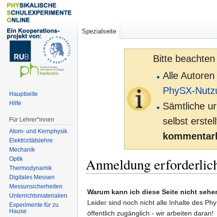
Spezialseite
Bitte beachten
Alle Autoren
PhySX-Nutz
Hauptseite
Hilfe
Sämtliche ur
selbst erste
Für Lehrer*innen
Atom- und Kernphysik
kommentarl
Elektrizitätslehre
Mechanik
Anmeldung erforderlic
Optik
Thermodynamik
Digitales Messen
Zur
Zur
Messunsicherheiten
Warum kann ich diese Seite nicht sehe
Unterrichtsmaterialien
Navigation
Suche
Leider sind noch nicht alle Inhalte des Ph
Experimente für zu
springen
springen
Hause
öffentlich zugänglich - wir arbeiten daran!