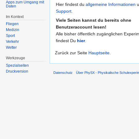
Apps zum Umgang mit
Hier findest du
allgemeine Informationen
u
Daten
Support
.
Im Kontext
Viele Seiten kannst du bereits ohne
Fliegen
Benutzeraccount lesen!
Medizin
Alle bisher öffentlich zugänglichen Experi
Sport
findest Du
hier
.
Verkehr
Wetter
Zurück zur Seite
Hauptseite
.
Werkzeuge
Spezialseiten
Druckversion
Datenschutz
Über PhySX - Physikalische Schulexperi