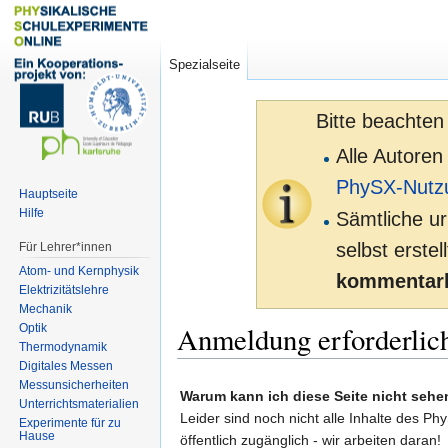
Spezialseite
Bitte beachten
Alle Autoren
PhySX-Nutz
Hauptseite
Hilfe
Sämtliche ur
selbst erste
Für Lehrer*innen
Atom- und Kernphysik
kommentarl
Elektrizitätslehre
Mechanik
Anmeldung erforderlic
Optik
Thermodynamik
Digitales Messen
Zur
Zur
Messunsicherheiten
Warum kann ich diese Seite nicht sehe
Unterrichtsmaterialien
Navigation
Suche
Leider sind noch nicht alle Inhalte des Ph
Experimente für zu
springen
springen
Hause
öffentlich zugänglich - wir arbeiten daran!