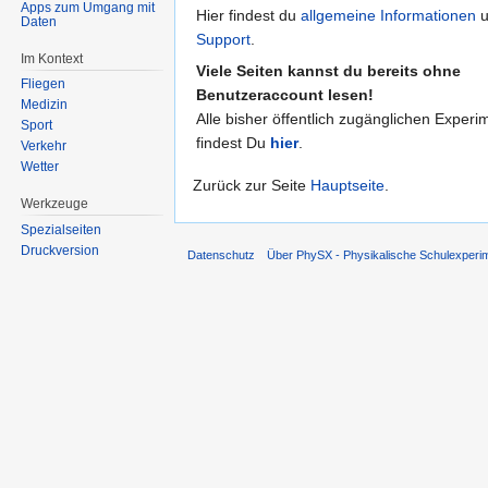
Apps zum Umgang mit
Hier findest du
allgemeine Informationen
u
Daten
Support
.
Im Kontext
Viele Seiten kannst du bereits ohne
Fliegen
Benutzeraccount lesen!
Medizin
Alle bisher öffentlich zugänglichen Experi
Sport
findest Du
hier
.
Verkehr
Wetter
Zurück zur Seite
Hauptseite
.
Werkzeuge
Spezialseiten
Druckversion
Datenschutz
Über PhySX - Physikalische Schulexperi