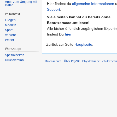
Apps zum Umgang mit
Hier findest du
allgemeine Informationen
u
Daten
Support
.
Im Kontext
Viele Seiten kannst du bereits ohne
Fliegen
Benutzeraccount lesen!
Medizin
Alle bisher öffentlich zugänglichen Experi
Sport
findest Du
hier
.
Verkehr
Wetter
Zurück zur Seite
Hauptseite
.
Werkzeuge
Spezialseiten
Druckversion
Datenschutz
Über PhySX - Physikalische Schulexperi