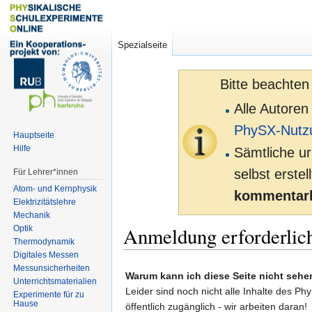
Spezialseite
Bitte beachten
Alle Autoren
PhySX-Nutz
Hauptseite
Hilfe
Sämtliche ur
selbst erste
Für Lehrer*innen
Atom- und Kernphysik
kommentarl
Elektrizitätslehre
Mechanik
Anmeldung erforderlic
Optik
Thermodynamik
Digitales Messen
Zur
Zur
Messunsicherheiten
Warum kann ich diese Seite nicht sehe
Unterrichtsmaterialien
Navigation
Suche
Leider sind noch nicht alle Inhalte des Ph
Experimente für zu
springen
springen
Hause
öffentlich zugänglich - wir arbeiten daran!