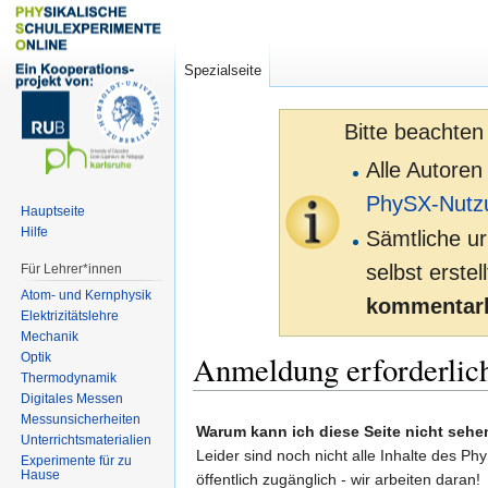
Spezialseite
Bitte beachten
Alle Autoren
PhySX-Nutz
Hauptseite
Hilfe
Sämtliche ur
selbst erste
Für Lehrer*innen
Atom- und Kernphysik
kommentarl
Elektrizitätslehre
Mechanik
Anmeldung erforderlic
Optik
Thermodynamik
Digitales Messen
Zur
Zur
Messunsicherheiten
Warum kann ich diese Seite nicht sehe
Unterrichtsmaterialien
Navigation
Suche
Leider sind noch nicht alle Inhalte des Ph
Experimente für zu
springen
springen
Hause
öffentlich zugänglich - wir arbeiten daran!