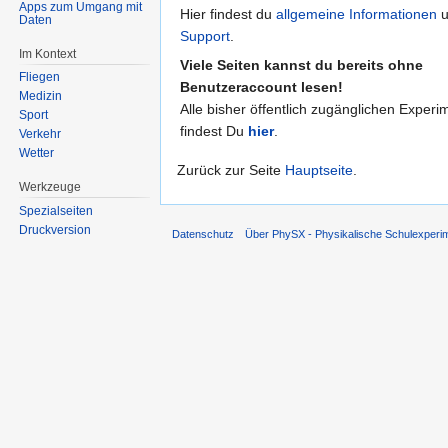
Apps zum Umgang mit
Hier findest du
allgemeine Informationen
u
Daten
Support
.
Im Kontext
Viele Seiten kannst du bereits ohne
Fliegen
Benutzeraccount lesen!
Medizin
Alle bisher öffentlich zugänglichen Experi
Sport
findest Du
hier
.
Verkehr
Wetter
Zurück zur Seite
Hauptseite
.
Werkzeuge
Spezialseiten
Druckversion
Datenschutz
Über PhySX - Physikalische Schulexperi