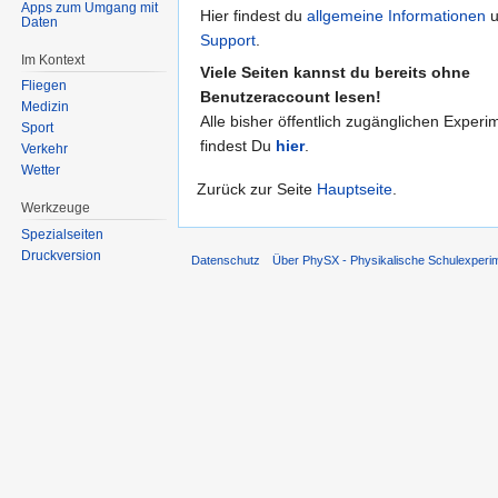
Apps zum Umgang mit
Hier findest du
allgemeine Informationen
u
Daten
Support
.
Im Kontext
Viele Seiten kannst du bereits ohne
Fliegen
Benutzeraccount lesen!
Medizin
Alle bisher öffentlich zugänglichen Experi
Sport
findest Du
hier
.
Verkehr
Wetter
Zurück zur Seite
Hauptseite
.
Werkzeuge
Spezialseiten
Druckversion
Datenschutz
Über PhySX - Physikalische Schulexperi