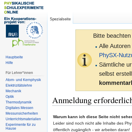
Spezialseite
Bitte beachten
Alle Autoren
PhySX-Nutz
Hauptseite
Hilfe
Sämtliche ur
selbst erste
Für Lehrer*innen
Atom- und Kernphysik
kommentarl
Elektrizitätslehre
Mechanik
Anmeldung erforderlic
Optik
Thermodynamik
Digitales Messen
Zur
Zur
Messunsicherheiten
Warum kann ich diese Seite nicht sehe
Unterrichtsmaterialien
Navigation
Suche
Leider sind noch nicht alle Inhalte des Ph
Experimente für zu
springen
springen
Hause
öffentlich zugänglich - wir arbeiten daran!