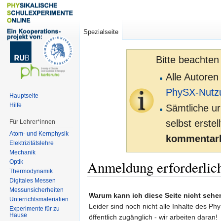
Spezialseite
Bitte beachten
Alle Autoren
PhySX-Nutz
Hauptseite
Hilfe
Sämtliche ur
selbst erste
Für Lehrer*innen
Atom- und Kernphysik
kommentarl
Elektrizitätslehre
Mechanik
Anmeldung erforderlic
Optik
Thermodynamik
Digitales Messen
Zur
Zur
Messunsicherheiten
Warum kann ich diese Seite nicht sehe
Unterrichtsmaterialien
Navigation
Suche
Leider sind noch nicht alle Inhalte des Ph
Experimente für zu
springen
springen
Hause
öffentlich zugänglich - wir arbeiten daran!