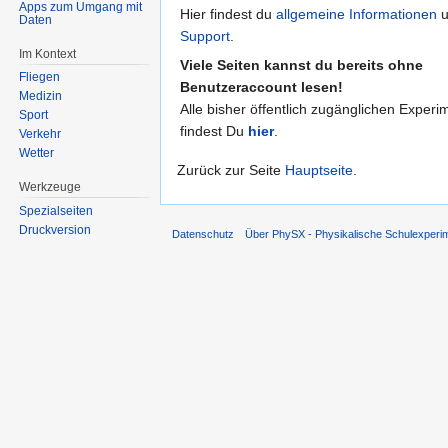
Apps zum Umgang mit
Hier findest du
allgemeine Informationen
u
Daten
Support
.
Im Kontext
Viele Seiten kannst du bereits ohne
Fliegen
Benutzeraccount lesen!
Medizin
Alle bisher öffentlich zugänglichen Experi
Sport
findest Du
hier
.
Verkehr
Wetter
Zurück zur Seite
Hauptseite
.
Werkzeuge
Spezialseiten
Druckversion
Datenschutz
Über PhySX - Physikalische Schulexperi